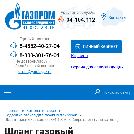
Аварийная служба
Контакты
04
,
104
,
112
Единый телефон
8-4852-40-27-04
ЛИЧНЫЙ КАБИНЕТ
8-800-301-76-04
Корзина
Не дозвонились?
Задайте свой вопрос:
Версия для слабовидящих
client@yaroblgaz.ru
Главная
Каталог товаров
Подводка гибкая для газовых приборов
Шланг газовый ал.опрес.3/4-1,8 м г/г (евро слот) ( для котлов )
Шланг газовый