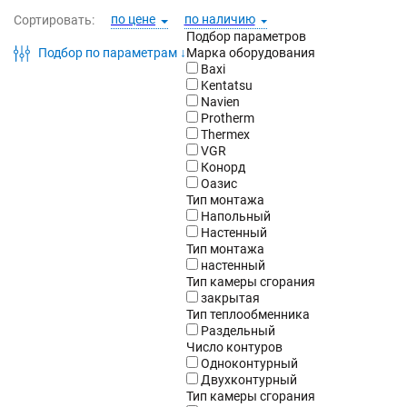
по цене
по наличию
Сортировать:
Подбор параметров
Подбор по параметрам ↓
Марка оборудования
Baxi
Kentatsu
Navien
Protherm
Thermex
VGR
Конорд
Оазис
Тип монтажа
Напольный
Настенный
Тип монтажа
настенный
Тип камеры сгорания
закрытая
Тип теплообменника
Раздельный
Число контуров
Одноконтурный
Двухконтурный
Тип камеры сгорания