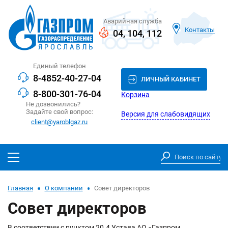
Аварийная служба
Контакты
04
,
104
,
112
Единый телефон
8-4852-40-27-04
ЛИЧНЫЙ КАБИНЕТ
8-800-301-76-04
Корзина
Не дозвонились?
Задайте свой вопрос:
Версия для слабовидящих
client@yaroblgaz.ru
Главная
О компании
Совет директоров
Совет директоров
В соответствии с пунктом 20.4 Устава АО «Газпром